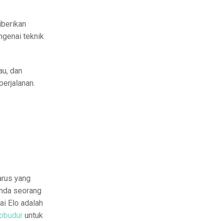
iberikan
genai teknik
au, dan
erjalanan.
arus yang
Anda seorang
i Elo adalah
obudur
untuk