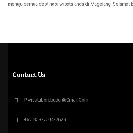
menuju semua destinasi wisata anda di Magelang, Selamat 
Contact Us
Pwisataborobudur@gmail.com
+62 858-7004-7629