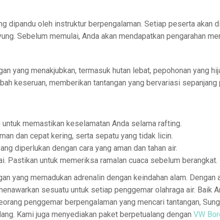
ng dipandu oleh instruktur berpengalaman. Setiap peserta akan d
ayung. Sebelum memulai, Anda akan mendapatkan pengarahan men
n yang menakjubkan, termasuk hutan lebat, pepohonan yang hij
h keseruan, memberikan tantangan yang bervariasi sepanjang p
u untuk memastikan keselamatan Anda selama rafting.
n dan cepat kering, serta sepatu yang tidak licin.
ang diperlukan dengan cara yang aman dan tahan air.
i. Pastikan untuk memeriksa ramalan cuaca sebelum berangkat.
ngan yang memadukan adrenalin dengan keindahan alam. Dengan 
menawarkan sesuatu untuk setiap penggemar olahraga air. Baik 
 seorang penggemar berpengalaman yang mencari tantangan, Sunga
elang. Kami juga menyediakan paket berpetualang dengan
VW Bor