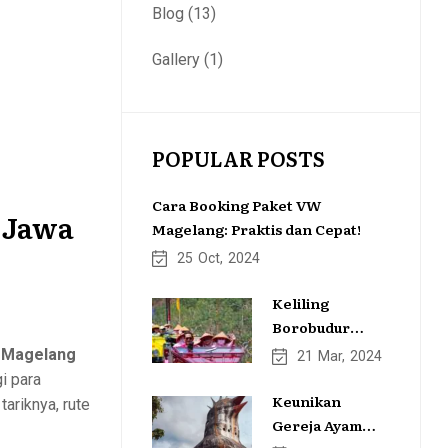
Blog
(13)
Gallery
(1)
POPULAR POSTS
Cara Booking Paket VW
g Jawa
Magelang: Praktis dan Cepat!
25
Oct
2024
Keliling
Borobudur
dengan Mobil
o Magelang
21
Mar
2024
VW
i para
Keunikan
ariknya, rute
Gereja Ayam