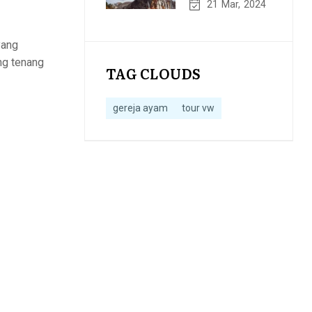
Magelang
21
Mar
2024
yang
ng tenang
TAG CLOUDS
gereja ayam
tour vw