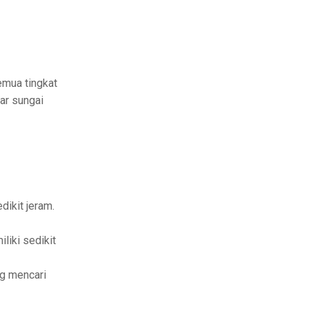
emua tingkat
ar sungai
dikit jeram.
liki sedikit
ng mencari